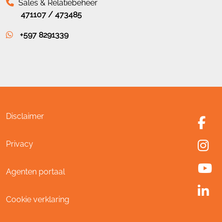
Sales & Relatiebeheer
471107 / 473485
+597 8291339
Disclaimer
Privacy
Agenten portaal
Cookie verklaring