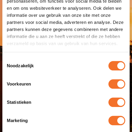
personaliseren, om functies voor social media te bieden
schade door diefstal en vandalisme
en om ons websiteverkeer te analyseren. Ook delen we
Aanvullende verzekeringen
informatie over uw gebruik van onze site met onze
Motorrijtuigenverzekering Guyana
partners voor social media, adverteren en analyse. Deze
Ongevallenverzekering voor Inzittende Personen
partners kunnen deze gegevens combineren met andere
(OVIP)
informatie die u aan ze heeft verstrekt of die ze hebben
verzameld op basis van uw gebruik van hun services.
BEKIJK POLIS
Toestemmingsselectie
Noodzakelijk
Voorkeuren
Statistieken
Marketing