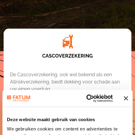
CASCOVERZEKERING
De Cascoverzekering, ook wel bekend als een
Allriskverzekering, biedt dekking voor schade aan
uw eigen voertuig.
U bent verzekerd van
Dekking voor schade door een aanrijding,
ongeluk, brand en/of het te water raken van uw
Deze website maakt gebruik van cookies
voertuig
We gebruiken cookies om content en advertenties te
Met deze verzekering bent u ook gedekt tegen